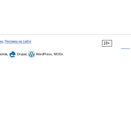
ка
,
Реклама на сайте
18+
omla,
Drupal,
WordPress, MODx.