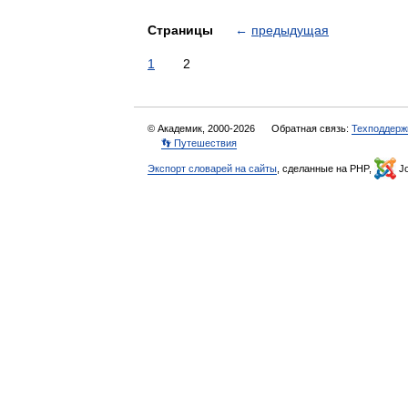
Страницы
←
предыдущая
1
2
© Академик, 2000-2026
Обратная связь:
Техподдерж
👣 Путешествия
Экспорт словарей на сайты
, сделанные на PHP,
Jo