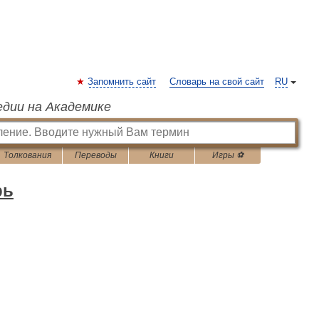
Запомнить сайт
Словарь на свой сайт
RU
едии на Академике
Толкования
Переводы
Книги
Игры ⚽
рь